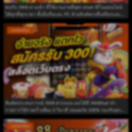
พบกับ JW8 ทางเข้า ที่ใช้งานง่ายที่สุด! เล่นคาสิโนออนไลน์
ได้ทุกที่ทุกเวลา ทั้งมือถือและ PC ด้วยลิงค์ตรงที่เสถียรและ
ปลอดภัยที่สุด.
เทคนิคสล็อต
สัมผัสประสบการณ์ JW8 ฝากถอน ออโต้ที่ JW8thai! ทำ
รายการได้รวดเร็วเพียง 3 วินาที ปลอดภัย 100% รองรับทุก
ธนาคารชั้นนำ ทำธุรกรรมได้เอง 24 ชม. ไร้กังวลเรื่องการ
เงิน
เทคนิคสล็อต