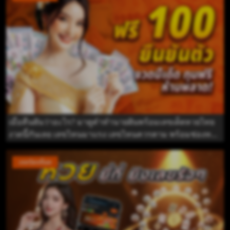
เมื่อคืนฝันว่าอะไร? มาดูคำทำนายฝันพร้อมเลขเด็ดหวยไทย
งวดนี้กันเลย เลขไหนมาแรง เลขไหนควรตาม พร้อมช่องทาง
แทงหวยง่ายๆ ผ่าน jw8thai7.com
เทคนิคสล็อต