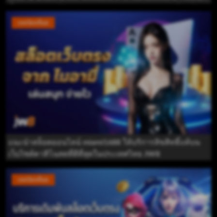
นี้ มีเกมใหม่ ๆ ที่มีกราฟิกสวยงาม และฟีเจอร์โบนัสที่น่าตื่น
เต้นรอคุณอยู่
เทคนิคสล็อต
แนะนำสล็อตออนไลน์ miami1688 ให้บริการลิขสิทธิ์แท้บน
เว็บไซต์คาสิโนสดที่ดีที่สุดในประเทศไทย JW8
เทคนิคสล็อต