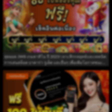
สุดยอด JW8 เกมคาสิโน ปี 2025! เจาะลึกกลยุทธ์และเทคนิค
การเล่นสล็อต บาคาร่า รูเล็ต และอื่นๆ เพื่อเพิ่มโอกาสชนะ
และทำกำไรสูงสุดในทุกการเดิมพัน
เทคนิคสล็อต