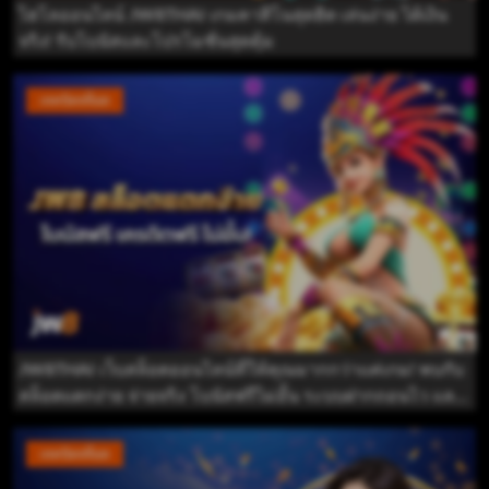
ไฮโลออนไลน์ JW8THAI เกมคาสิโนสุดฮิต เล่นง่าย ได้เงิน
จริง! รับโบนัสและโปรโมชั่นสุดคุ้ม
เทคนิคสล็อต
JW8THAI เว็บสล็อตออนไลน์ที่ให้คุณมากกว่าแค่เกม! พบกับ
สล็อตแตกง่าย จ่ายจริง โบนัสฟรีไม่อั้น ระบบฝากถอนไว และ
เคล็ดลับเล่นสล็อตให้ปัง!
เทคนิคสล็อต