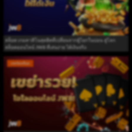
สล็อต เกมคาสิโนสุดฮิตที่เปลี่ยนจากตู้โยกในบ่อน สู่โลก
สล็อตออนไลน์ JW8 ที่เล่นง่าย ได้เงินจริง
เทคนิคสล็อต