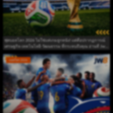
ฟุตบอลโลก 2026 ไม่ใช่แค่เกมลูกหนัง! แต่คือปรากฏการณ์
เศรษฐกิจ-เทคโนโลยี-วัฒนธรรม ที่กระทบถึงคุณ อ่านที่ Jw8
ได้เลย
บอลโลก 2026