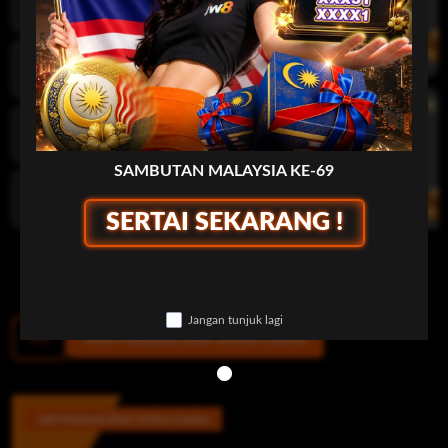
E-Sport
7-11
Menang
Segera
SAMBUTAN MALAYSIA KE-69
Sabung
SERTAI SEKARANG !
Ayam
Berita JW8
Jangan tunjuk lagi
All
Jw8 Malaysia best online casino
Jw8 Malaysia Best Online Casino