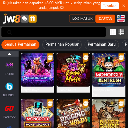
Rujuk rakan dan dapatkan 48.00 MYR untuk setiap rakan yang
Tukarkan
anda jemput. 💥
5G
LOG MASUK
DAFTAR
THUNDERKICK
Semua Permainan
Permainan Popular
Permainan Baru
P
NETENT
RICH88
Dragon Boyz
Rumble Mutts
Monopoly Rent
Rush
BLUEPRINT
PLAYNGO