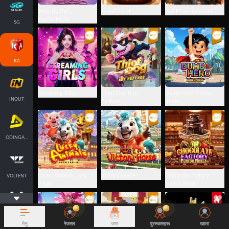
Sweetie Party
Jewel Thief
Full Moon Lanterns
Fusion Reels
5G
KA
Streaming Girls
Thief Dog Buy
Dumb Hero Fusion
INOUT
Feature
Reels
ODINGAMING
Lucky Animals Lock
Victory Horse
Chocolate Factory
VOLTENT
2 Spin
Fusion Reels
RELAXGAMING
मेनु
रेफरल
जमा
पुरस्कारहरू
खाता