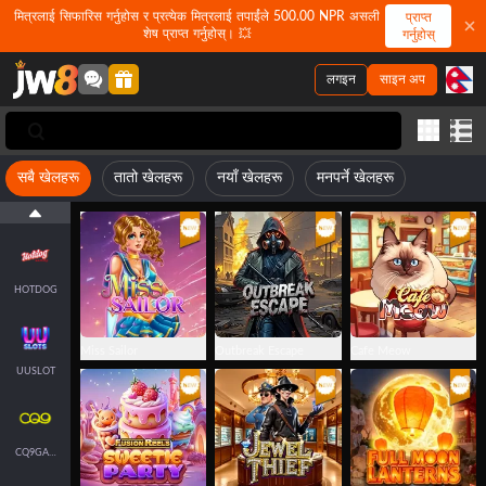
मित्रलाई सिफारिस गर्नुहोस र प्रत्येक मित्रलाई तपाईंले 500.00 NPR असली
प्राप्त
शेष प्राप्त गर्नुहोस्। 💥
गर्नुहोस्
PLAYSTARGAMING
लगइन
साइन अप
HACKSAWGAMING
सबै खेलहरू
तातो खेलहरू
नयाँ खेलहरू
मनपर्ने खेलहरू
SPADE GAMING
HOTDOG
Miss Sailor
Outbreak Escape
Cafe Meow
UUSLOT
CQ9GAMING