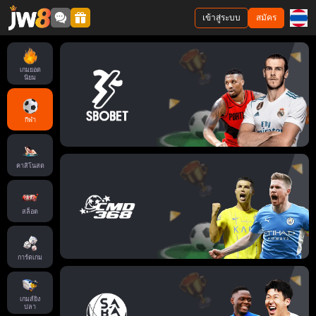
เข้าสู่ระบบ
สมัคร
เกมยอด
นิยม
กีฬา
คาสิโนสด
สล็อต
การ์ดเกม
เกมส์ยิง
ปลา