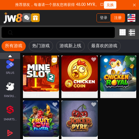
EVOPLAY
推荐朋友，每邀请一个朋友您将获得 48.00 MYR。 💥
兑换
登录
注册
BIGTIMEGAMING
所有游戏
热门游戏
游戏新上线
最喜欢的游戏
BBIN
SPLUS
Mineslot 2
Chicken Coin
Chicken Royal
FANTASMA
SMARTSOFT