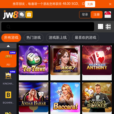
推荐朋友，每邀请一个朋友您将获得 48.00 SGD。 💥
兑换
登录
注册
所有游戏
热门游戏
游戏新上线
最喜欢的游戏
JILI
7上7下
AK47
Amar Akbar Anthony
KINGMAKER
BGAMING-CARD