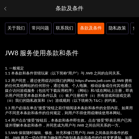
条款及条件
关于我们
常问问题
联系我们
条款及条件
隐私政策
负
JW8 服务使用条款和条件
1. 一般规定
1.1 本条款和条件管辖玩家（以下简称“用户”）与 JW8 之间的合同关系。
1.2 用户同意，通过使用或访问我们的网站 https:///www.jw8.com 或 JW8 拥有
的任何其他网站的任何部分，通过电视、个人电脑、移动设备或任何其他通信
媒介访问游戏服务（包括可下载应用程序）（网站）和/或在网站上注册，即表
示用户同意受本条款和条件以及（i）账户注册程序（ii）所有游戏和游戏交易
（iii）我们的隐私政策和（iv）游戏规则（以下统称为 T&C）的约束。
1.3 用户必须在单击“接受”按钮之前仔细阅读本条款和条件的全部内容。如果用
户不同意本条款和条件的任何规定，则用户不得使用或继续使用本网站。
1.4 用户点击“接受”按钮后，本条款和条件即生效。点击“接受”即表示用户已阅
读并理解本条款和条件，并同意成为用户与 JW8 之间合同关系的一方。
1.5JW8 保留随时编辑、修改、补充和修订用户与 JW8 之间条款和条件的权
利。JW8 将尽一切合理努力确保用户收到本条款和条件的任何变更通知。如果