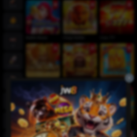
ক্রিকেট
জনপ্রিয় গেম
Bubble Beauty
Charge Buffalo
Crazy 777
স্লট
তাৎক্ষণিক জয়
Golden Empire
JILI CAISHEN
Mega Ace
লাইভ
ক্যাসিনো
খেলাধুলা
Money Coming
Roma X
Super Ace
কার্ড গেম