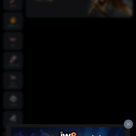
ক্রিকেট
জনপ্রিয় গেম
স্লট
তাৎক্ষণিক জয়
লাইভ
ক্যাসিনো
খেলাধুলা
কার্ড গেম