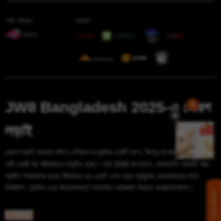
গেমিং লাইসেন্স
সাক্ষরতা
JW8 Bangladesh 2025-এ মোরগ
লড়াই
মোরগ লড়াই সবসময় দক্ষিণ এশিয়ার সংস্কৃতির একটি অংশ, কিন্তু বাংলাদেশে 2025 সালে
এটি একটি বড় পরিবর্তনের সম্মুখীন হচ্ছে। সঙ্গে
JW8
বাংলাদেশ, ককফাইট গেমগুলি আর
গ্রামীণ সমাবেশের মধ্যে সীমাবদ্ধ নয়-এগুলি এখন নতুন প্রজন্মের খেলোয়াড়দের জন্য
ডিজিটাল, সুরক্ষিত এবং উত্তেজনাপূর্ণ অনলাইন অভিজ্ঞতা হিসাবে অ্যাক্সেসযোগ্য।
যোগাযোগ করুন
বাংলাদেশে মোরগ লড়াই – একটি সাংস্কৃতিক ঐতিহ্য
আরো দেখুন