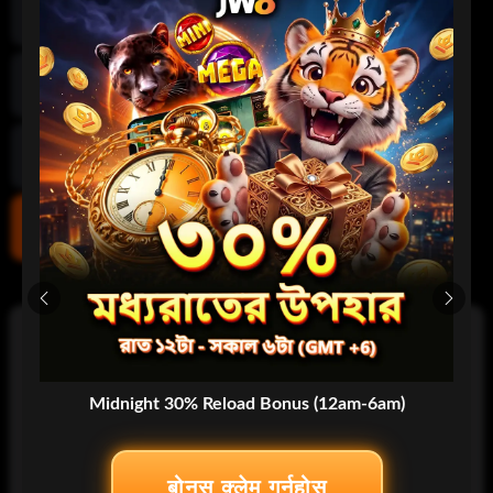
মাছ ধরা
লটারি
ই-স্পোর্টস
মোরগ লড়াই
এশিয়ায় ভাইরাল JW8 অ্যাপ?! ২৩৮% নতুন ইউজার রিওয়ার্ড +
ভেতরে লুকানো সারপ্রাইজ রিওয়ার্ড!
Midnight 30% Reload Bonus (12am-6am)
🚀 এশিয়া জুড়ে এখন যে অ্যাপটা ভাইরাল — JW8
সবাই এখন এই দ্রুত জনপ্রিয় হয়ে ওঠা মোবাইল গেমিং প্ল্যাটফর্মের কথা বলছে।
 बोनस क्लेम गर्नुहोस् 