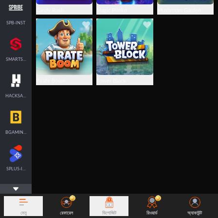
Candy Rush
Magic Plinko
Mushroom Garden
SPB-INST
SMARTSOFT-INSTANTWIN
Pirate Boom
Tower Block
HACKSAW-INST
BGAMING-INST
SPLUS-INSTANTWIN
PRAGMATICPLAY
মেনু
রেফারেল
ডিপোজিট
রিওয়ার্ড
অ্যাকাউন্ট