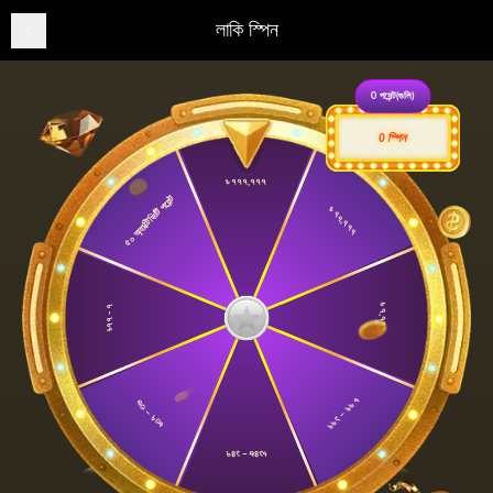
লাকি স্পিন
0
পয়েন্ট(গুলি)
স্পিন
0
৳ ৭৭৭,৭৭৭
৫০ অ্যাক্টিভিটি পয়েন্ট
৳ ৭৭,৭৭৭
৳ ৭,৭৭৭
৳৭৭ - ৭
৳ ৭৭ – ১৭৭
৳৩৭ – ৩৬
৳১৪৬ – ১৪৭