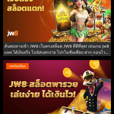
ค้นพบทางเข้า JW8 เว็บตรงสล็อต JW8 ที่ดีที่สุด! เล่นเกม jw8
com ได้เงินจริง โบนัสแตกง่าย โปรโมชั่นเพียบ ฝาก-ถอนไว
ปลอดภัย 100% พร้อมบริการ 24 ชม. สมัครเลยวันนี้!
เทคนิคสล็อต