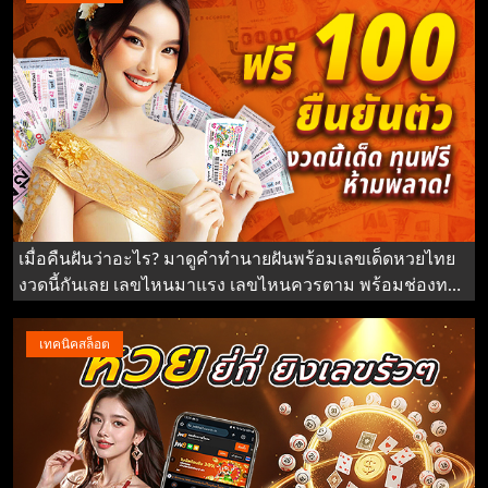
เมื่อคืนฝันว่าอะไร? มาดูคำทำนายฝันพร้อมเลขเด็ดหวยไทย
งวดนี้กันเลย เลขไหนมาแรง เลขไหนควรตาม พร้อมช่องทาง
แทงหวยง่ายๆ ผ่าน jw8thai10.com
เทคนิคสล็อต