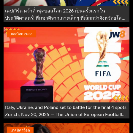
เคปเวิร์ด คว้าตั๋วฟุตบอลโลก 2026 เป็นครั้งแรกใน
ประวัติศาสตร์! ทีมชาติจากเกาะเล็กๆ ที่เล็กกว่าจังหวัดยโสธร
แต่ยิ่งใหญ่พอจะล้มยักษ์แอฟริกา วิเคราะห์รอบแบ่งกลุ่ม บอล
โลก 2026 ได้ที่ Jw8
บอลโลก 2026
Italy, Ukraine, and Poland set to battle for the final 4 spots
Zurich, Nov 20, 2025 — The Union of European Football
Associations (UEFA) has officially announced the list of 16
teams
เทคนิคสล็อต