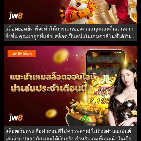
สล็อตยอดฮิต ที่จะทำให้การเล่นของคุณสนุกและตื่นเต้นมาก
ยิ่งขึ้น คุณมาถูกที่แล้ว! สล็อตเป็นหนึ่งในเกมคาสิโนที่ได้รับ
ความนิยมมากที่สุดในโลกออนไลน์
เทคนิคสล็อต
สล็อตเว็บตรง คือคำตอบที่ไม่ควรพลาด! ไม่ต้องผ่านเอเย่นต์
เล่นง่าย ปลอดภัย และได้เงินจริง สำหรับเกมที่แนะนำในเดือน