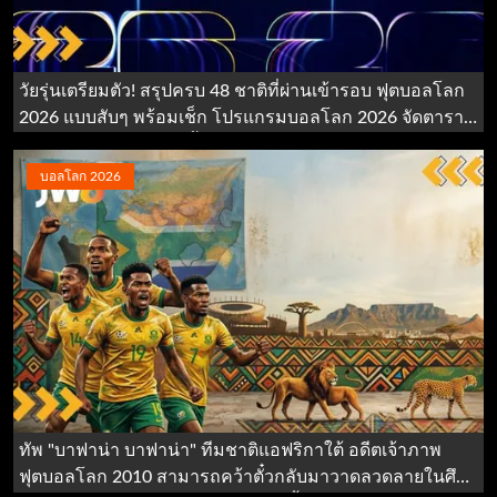
วัยรุ่นเตรียมตัว! สรุปครบ 48 ชาติที่ผ่านเข้ารอบ ฟุตบอลโลก
2026 แบบสับๆ พร้อมเช็ก โปรแกรมบอลโลก 2026 จัดตาราง
เชียร์ทีมโปรดซัมเมอร์นี้ ห้ามพลาด!
บอลโลก 2026
ทัพ "บาฟาน่า บาฟาน่า" ทีมชาติแอฟริกาใต้ อดีตเจ้าภาพ
ฟุตบอลโลก 2010 สามารถคว้าตั๋วกลับมาวาดลวดลายในศึก