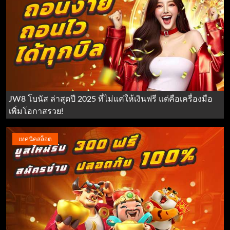
JW8 โบนัส ล่าสุดปี 2025 ที่ไม่แค่ให้เงินฟรี แต่คือเครื่องมือ
เพิ่มโอกาสรวย!
เทคนิคสล็อต