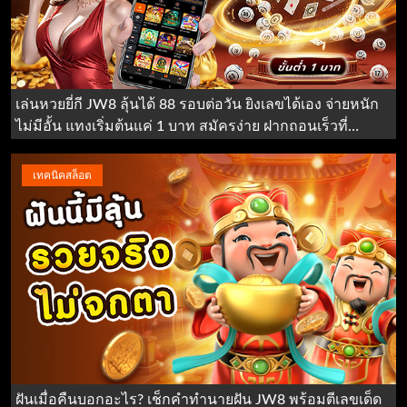
เล่นหวยยี่กี JW8 ลุ้นได้ 88 รอบต่อวัน ยิงเลขได้เอง จ่ายหนัก
ไม่มีอั้น แทงเริ่มต้นแค่ 1 บาท สมัครง่าย ฝากถอนเร็วที่
jw8thai
เทคนิคสล็อต
ฝันเมื่อคืนบอกอะไร? เช็กคำทำนายฝัน JW8 พร้อมตีเลขเด็ด