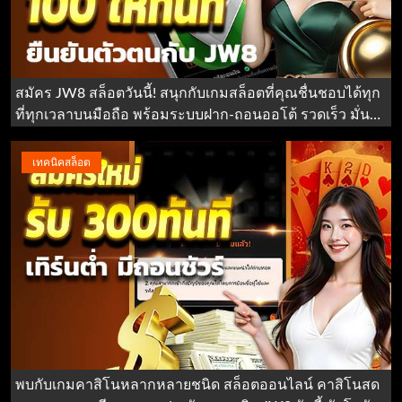
สมัคร JW8 สล็อตวันนี้! สนุกกับเกมสล็อตที่คุณชื่นชอบได้ทุก
ที่ทุกเวลาบนมือถือ พร้อมระบบฝาก-ถอนออโต้ รวดเร็ว มั่นใจ
ได้ในความปลอดภัยสูงสุด!
เทคนิคสล็อต
พบกับเกมคาสิโนหลากหลายชนิด สล็อตออนไลน์ คาสิโนสด