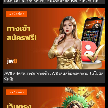
แทงบอล และอีกมากมาย! สมัครสมาชิก JW8 วันนี้ รับโบนัส
สุดคุ้มและโปรโมชั่นพิเศษมากมาย!
เทคนิคสล็อต
JW8 สมัครสมาชิก ทางเข้า JW8 เล่นสล็อตแตกง่าย รับโบนัส
ทันที!
เทคนิคสล็อต