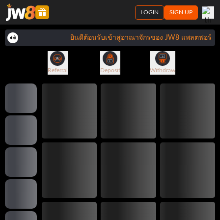
LOGIN
SIGN UP
ยินดีต้อนรับเข้าสู่อาณาจักรของ JW8 แพลตฟอร์มที่ใ
Referral
Deposit
Withdraw