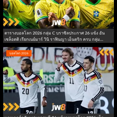
ตารางบอลโลก 2026 กลุ่ม C บราซิลประกาศ 26 แข้ง อัน
เชล็อตติ เรียกเนย์มาร์ วินิ ราฟินญา เอ็นดริก ครบ กลุ่ม
ฟุตบอลโลก 2026 ทั้งหมด ทีมเต็งบอลโลก 2026 ที่น่าจับตา
ที่สุด
บอลโลก 2026