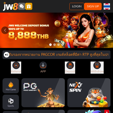
LOGIN
SIGN UP
งาน PAGCOR เกมส์สล็อตที่มีค่า RTP สูงที่สุดในประเทศ พร้อมแจกของสมนาคุ
Referral
APP
Deposit
Withdraw
Hot Game
Sports