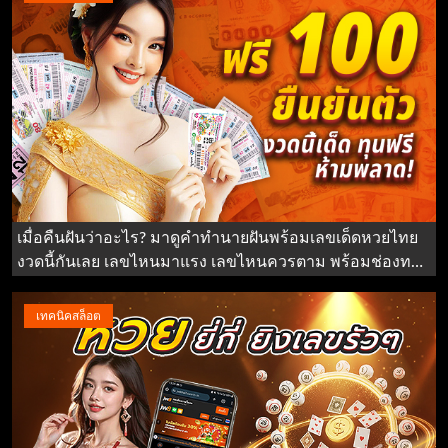
เมื่อคืนฝันว่าอะไร? มาดูคำทำนายฝันพร้อมเลขเด็ดหวยไทย
งวดนี้กันเลย เลขไหนมาแรง เลขไหนควรตาม พร้อมช่องทาง
แทงหวยง่ายๆ ผ่าน jw8thai10.com
เทคนิคสล็อต