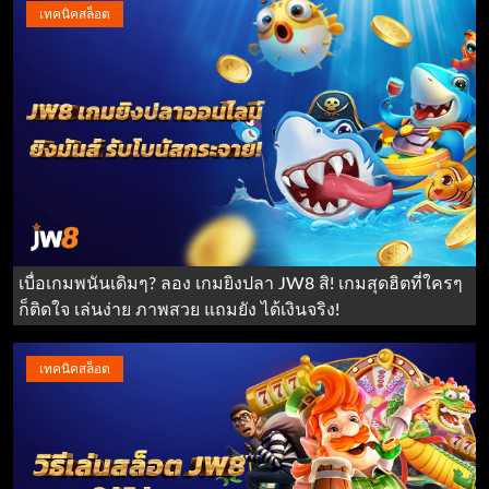
สมัครเลย!
เทคนิคสล็อต
เบื่อเกมพนันเดิมๆ? ลอง เกมยิงปลา JW8 สิ! เกมสุดฮิตที่ใครๆ
ก็ติดใจ เล่นง่าย ภาพสวย แถมยัง ได้เงินจริง!
เทคนิคสล็อต