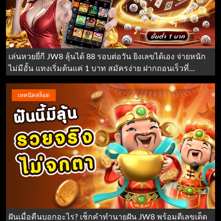
เล่นหวยยี่กี JW8 ลุ้นได้ 88 รอบต่อวัน ยิงเลขได้เอง จ่ายหนัก
ไม่มีอั้น แทงเริ่มต้นแค่ 1 บาท สมัครง่าย ฝากถอนเร็วที่
jw8thai
เทคนิคสล็อต
ฝันเมื่อคืนบอกอะไร? เช็กคำทำนายฝัน JW8 พร้อมตีเลขเด็ด