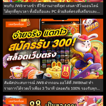
พบกับ JW8 ทางเข้า ที่ใช้งานง่ายที่สุด! เล่นคาสิโนออนไลน์
ได้ทุกที่ทุกเวลา ทั้งมือถือและ PC ด้วยลิงค์ตรงที่เสถียรและ
ปลอดภัยที่สุด.
เทคนิคสล็อต
สัมผัสประสบการณ์ JW8 ฝากถอน ออโต้ที่ JW8thai! ทำ
รายการได้รวดเร็วเพียง 3 วินาที ปลอดภัย 100% รองรับทุก
ธนาคารชั้นนำ ทำธุรกรรมได้เอง 24 ชม. ไร้กังวลเรื่องการ
เงิน
เทคนิคสล็อต