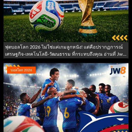
ฟุตบอลโลก 2026 ไม่ใช่แค่เกมลูกหนัง! แต่คือปรากฏการณ์
เศรษฐกิจ-เทคโนโลยี-วัฒนธรรม ที่กระทบถึงคุณ อ่านที่ Jw8
ได้เลย
บอลโลก 2026