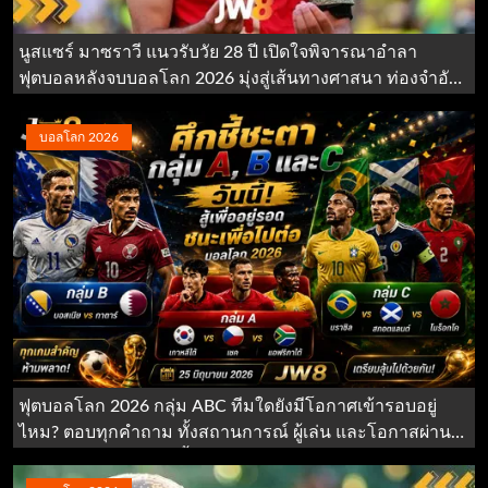
นูสแซร์ มาซราวี แนวรับวัย 28 ปี เปิดใจพิจารณาอำลา
ฟุตบอลหลังจบบอลโลก 2026 มุ่งสู่เส้นทางศาสนา ท่องจำอัล
กุรอาน ดูบอลโลกสด 2026 ตารางบอลโลก 2026 48 ทีมบอล
โลก 2026 มีใครบ้าง
บอลโลก 2026
ฟุตบอลโลก 2026 กลุ่ม ABC ทีมใดยังมีโอกาศเข้ารอบอยู่
ไหม? ตอบทุกคำถาม ทั้งสถานการณ์ ผู้เล่น และโอกาสผ่าน
รอบ วิเคราะห์บอลวันนี้ บอลโลก 2026